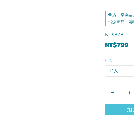
全店，常溫品
指定商品，專
NT$878
NT$799
組合
加