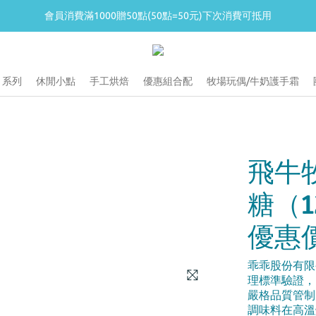
會員消費滿1000贈50點(50點=50元)下次消費可抵用
會員消費滿1000贈50點(50點=50元)下次消費可抵用
冷藏滿2000免運  常溫滿1200免運
不同溫層請分開下單  
 系列
休閒小點
手工烘焙
優惠組合配
牧場玩偶/牛奶護手霜
會員消費滿1000贈50點(50點=50元)下次消費可抵用
飛牛
糖（1
優惠價
乖乖股份有限公
理標準驗證，
嚴格品質管制
調味料在高溫