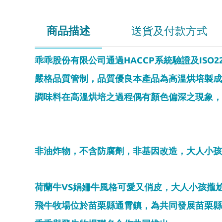
商品描述
送貨及付款方式
HACCP
ISO2
乖乖股份有限公司通過
系統驗證及
嚴格品質管制，品質優良本產品為高溫烘培製成
調味料在高溫烘培之過程偶有顏色偏深之現象，
非油炸物，不含防腐劑，非基因改造，大人小孩
VS
荷蘭牛
娟姍牛風格可愛又俏皮，大人小孩攏
飛牛牧場位於苗栗縣通霄鎮，為共同發展苗栗縣