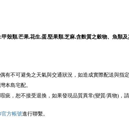
.
.
.
.
.
.
:甲殼類
芒果
花生
蛋
堅果類
芝麻
含麩質之穀物、魚類及
偶有不可避免之天氣與交通狀況，如造成實際配送與指
灣本島宅配。
瑕疵，恕不接受退換，如果發現品質異常
(
變質
/
異物
)
，
@
官方帳號
進行聯繫。