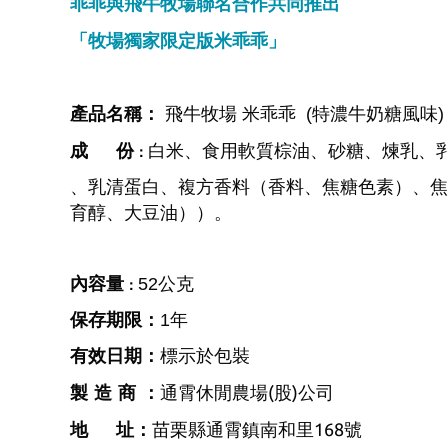
乖乖與飛牛牧場聯名合作共同推出
「牧場獨家限定版米乖乖」
產品名稱：
飛牛牧場 米乖乖 (特濃牛奶糖風味)
成
份
白米、食用軟質棕油、砂糖、煉乳、
：
、乳清蛋白
、複方
香料（香料、
焦糖色素
）、
焦
育醇、大豆油）
）。
內容量
52
公克
：
保存期限：
1
年
有效日期：
標示於包裝
(
)
製造商
：
通霄休閒農場
股
公司
168
地
址：
苗栗縣通霄鎮南和里
號