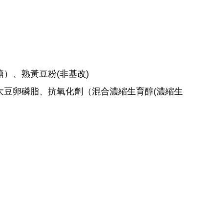
糖）
、
熟黃豆粉(非基改)
大豆卵磷脂、抗氧化劑（混合濃縮生育醇(
濃縮生