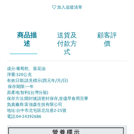
加入追蹤清單
商品描
送貨及
顧客評
述
付款方
價
式
成分:葡萄乾、葵花油
淨重:320公克
有效日期:請見標示(西元年/月/日)
保存期限:一年
原產地:智利(台灣分裝)
保存方法:開封後請密封保存,並儘早食用完畢
負責廠商:富強森生技有限公司
地址:台中市北屯區北坑巷2-25號
電話:04-24392686