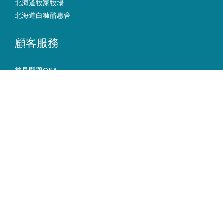
北海道牧家牧場
北海道白糠酪惠舍
顧客服務
立即購買
常見問題
Q&A
運送服務方式
購物流程/付款方式
退換貨政策
條款與細則
聯絡我們
電話 / 037-782946
時間 / 09:00-18:00
電郵 / flycow.ranch@msa.hinet.net
地址/苗栗縣通霄鎮南和里166號